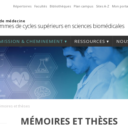
Répertoires
Facultés
Bibliothèques
Plan campus
Sites A-Z
Mon porta
 de médecine
mmes de cycles supérieurs en sciences biomédicales
MISSION & CHEMINEMENT
RESSOURCES
NOUS
moires et thèses
MÉMOIRES ET THÈSES