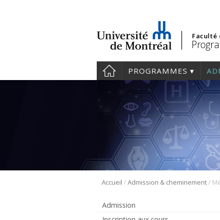
Faculté
Progra
PROGRAMMES
AD
/
/
Accueil
Admission & cheminement
Mé
Admission
Inscription aux cours