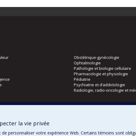
uleur
Obstétrique-gynécologie
Ophtalmologie
Pathologie et biologie cellulaire
Pharmacologie et physiologie
gence
Pédiatrie
ie
Psychiatrie et d’addictologie
Radiologie, radio-oncologie et mé
Directions
 physique
DPC
ecter la vie privée
CPASS
Éthique clinique
t de personnaliser votre expérience Web. Certains témoins sont oblig