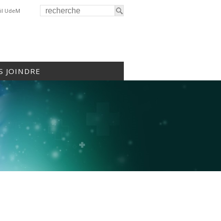
il UdeM
 JOINDRE