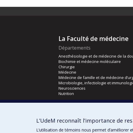
La Faculté de médecine
Départements
Anesthésiologie et de médecine de la do
Biochimie et médecine moléculaire
Chirurgie
Médecine
Médecine de famille et de médecine d’ur
Microbiologie, infectiologie et immunolog
Neurosciences
Nutrition
Écoles
Kinésiologie et des sciences de l’activité
L’UdeM reconnaît l’importance de resp
Orthophonie et audiologie
Réadaptation
L’utilisation de témoins nous permet d’améliorer e