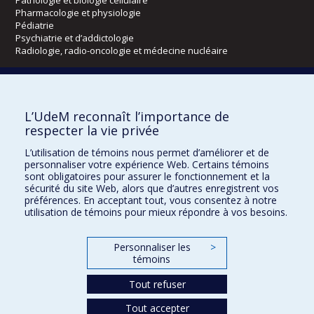
Pathologie et biologie cellulaire
Pharmacologie et physiologie
Pédiatrie
Psychiatrie et d’addictologie
Radiologie, radio-oncologie et médecine nucléaire
Écoles
L’UdeM reconnaît l’importance de
Kinésiologie et des sciences de l’activité physique
respecter la vie privée
Orthophonie et audiologie
Réadaptation
L’utilisation de témoins nous permet d’améliorer et de
personnaliser votre expérience Web. Certains témoins
Directions
sont obligatoires pour assurer le fonctionnement et la
sécurité du site Web, alors que d’autres enregistrent vos
DPC
préférences. En acceptant tout, vous consentez à notre
CPASS
utilisation de témoins pour mieux répondre à vos besoins.
Éthique clinique
Personnaliser les
>
témoins
Tout refuser
Tout accepter