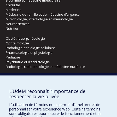
Biochimie et médecine moléculaire
Chirurgie
Médecine
Médecine de famille et de médecine d’urgence
Microbiologie, infectiologie et immunologie
Neurosciences
Nutrition
Obstétrique-gynécologie
Ophtalmologie
Pathologie et biologie cellulaire
Pharmacologie et physiologie
Pédiatrie
Psychiatrie et d’addictologie
Radiologie, radio-oncologie et médecine nucléaire
Écoles
L’UdeM reconnaît l’importance de
Kinésiologie et des sciences de l’activité physique
respecter la vie privée
Orthophonie et audiologie
Réadaptation
L’utilisation de témoins nous permet d’améliorer et de
personnaliser votre expérience Web. Certains témoins
Directions
sont obligatoires pour assurer le fonctionnement et la