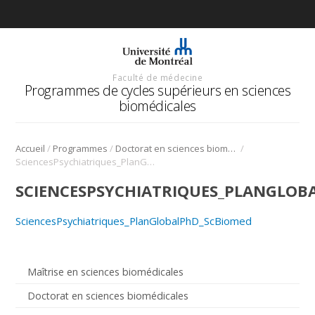
Faculté de médecine
Programmes de cycles supérieurs en sciences
biomédicales
/
/
/
Accueil
Programmes
Doctorat en sciences biomédicales
SciencesPsychiatriques_PlanGlobalPhD_ScBiomed
SCIENCESPSYCHIATRIQUES_PLANGLOB
SciencesPsychiatriques_PlanGlobalPhD_ScBiomed
Maîtrise en sciences biomédicales
Doctorat en sciences biomédicales