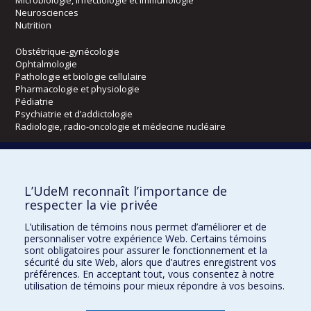
Neurosciences
Nutrition
Obstétrique-gynécologie
Ophtalmologie
Pathologie et biologie cellulaire
Pharmacologie et physiologie
Pédiatrie
Psychiatrie et d’addictologie
Radiologie, radio-oncologie et médecine nucléaire
Écoles
L’UdeM reconnaît l’importance de
Kinésiologie et des sciences de l’activité physique
respecter la vie privée
Orthophonie et audiologie
Réadaptation
L’utilisation de témoins nous permet d’améliorer et de
personnaliser votre expérience Web. Certains témoins
sont obligatoires pour assurer le fonctionnement et la
Directions
sécurité du site Web, alors que d’autres enregistrent vos
DPC
préférences. En acceptant tout, vous consentez à notre
CPASS
utilisation de témoins pour mieux répondre à vos besoins.
Éthique clinique